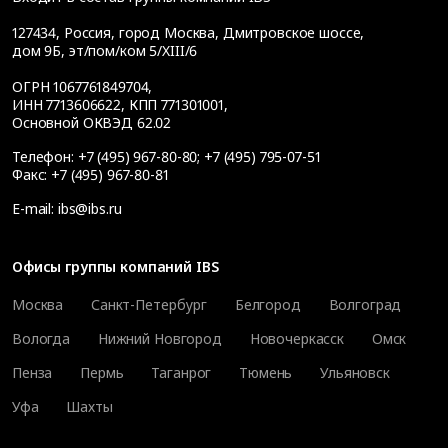
127434
,
Россия, город Москва
,
Дмитровское шоссе,
дом 9Б, эт/пом/ком 5/XIII/6
ОГРН 1067761849704,
ИНН 7713606622, КПП 771301001,
Основной ОКВЭД 62.02
Телефон:
+7 (495) 967-80-80
;
+7 (495) 795-07-51
Факс:
+7 (495) 967-80-81
E-mail:
ibs@ibs.ru
Офисы группы компаний IBS
Москва
Санкт-Петербург
Белгород
Волгоград
Вологда
Нижний Новгород
Новочеркасск
Омск
Пенза
Пермь
Таганрог
Тюмень
Ульяновск
Уфа
Шахты