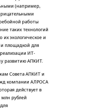
ьными (например,
отрицательными
еребойной работы
ние таких технологий
о их экологическое и
ии площадкой для
 реализации ИТ-
му развитию АПКИТ.
кам Совета АПКИТ и
нужд компании АЛРОСА
оторая действует в
0 млн рублей
 для