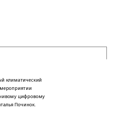
ный климатический
В мероприятии
ойчивому цифровому
талья Починок.