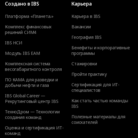
Создано в IBS
Карьера
Платформа «Планета.»
Карьера в IBS
Комплекс финансовых
Вакансии
решений СИМ4
География IBS
IBS НСИ
Бенефиты и корпоративные
Модуль IBS EAM
программы
Комплексная система
Стажировки
весогабаритного контроля
Пройти практику
ПО КАМА для разведки и
Сертификация для ИТ-
добычи нефти и газа
специалистов
IBS Global Career —
Как стать частью команды
Рекрутинговый центр IBS
IBS
ТехноДром — Технологии
Полезные материалы для
создания команд
соискателей
Оценка и сертификация ИТ-
команд