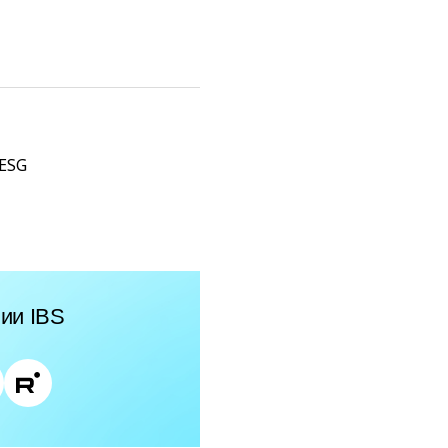
 ESG
ии IBS