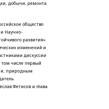
ки, добычи, ремонта
оссийское общество
 и Научно-
тойчивого развития».
ических изменений и
астниками дискуссии
в том числе первый
гии, природным
датель
слав Фетисов и глава