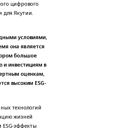
вого цифрового
и для Якутии.
дными условиями,
емя она является
тором большое
 и инвестициям в
пертным оценкам,
ется высоким ESG-
нных технологий
мацию жизней
м ESG-эффекты