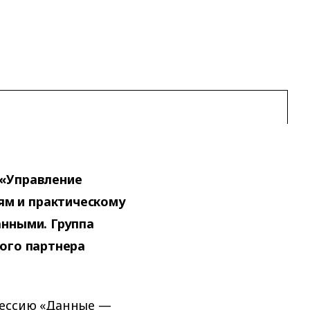
 «Управление
м и практическому
анными. Группа
ного партнера
сессию «Данные —