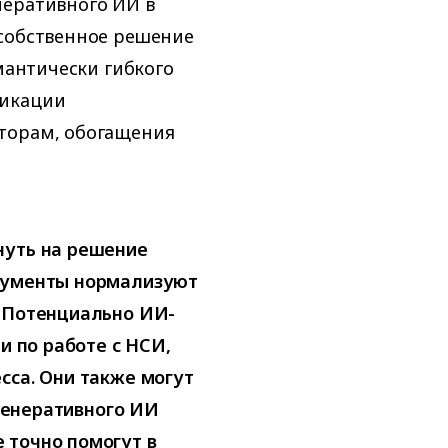
неративного ИИ в
 собственное решение
емантически гибкого
фикации
торам, обогащения
нуть на решение
трументы нормализуют
. Потенциально ИИ-
и по работе с НСИ,
сса. Они также могут
 генеративного ИИ
 точно помогут в