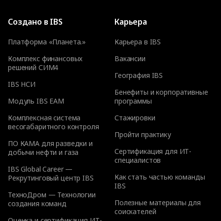
Создано в IBS
Карьера
Платформа «Планета.»
Карьера в IBS
Комплекс финансовых
Вакансии
решений СИМ4
География IBS
IBS НСИ
Бенефиты и корпоративные
Модуль IBS EAM
программы
Комплексная система
Стажировки
весогабаритного контроля
Пройти практику
ПО КАМА для разведки и
Сертификация для ИТ-
добычи нефти и газа
специалистов
IBS Global Career —
Как стать частью команды
Рекрутинговый центр IBS
IBS
ТехноДром — Технологии
Полезные материалы для
создания команд
соискателей
Оценка и сертификация ИТ-