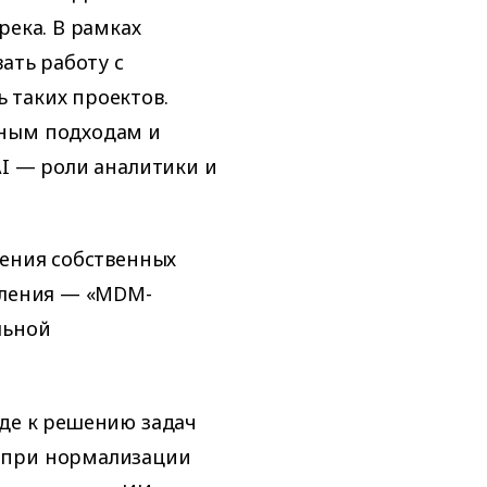
река. В рамках
ать работу с
 таких проектов.
нным подходам и
AI — роли аналитики и
ления собственных
пления — «MDM-
льной
оде к решению задач
 при нормализации