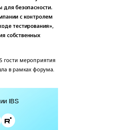
ы для безопасности.
омпании с контролем
ходе тестирования»,
ия собственных
S гости мероприятия
шла в рамках форума.
ии IBS