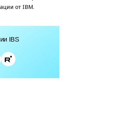
ации от IBM.
ии IBS