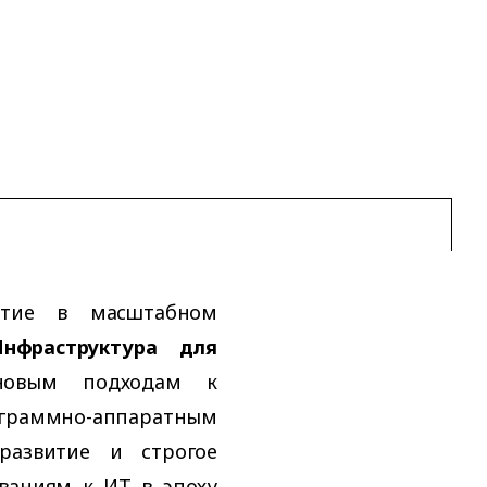
стие в масштабном
нфраструктура для
овым подходам к
раммно-аппаратным
развитие и строгое
ваниям к ИТ в эпоху