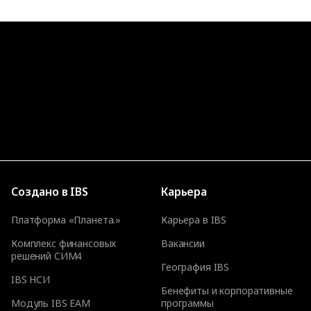
Создано в IBS
Карьера
Платформа «Планета.»
Карьера в IBS
Комплекс финансовых
Вакансии
решений СИМ4
География IBS
IBS НСИ
Бенефиты и корпоративные
Модуль IBS EAM
программы