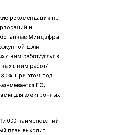
еские рекомендации по
орпораций и
работанные Минцифры
овокупной доли
х с ним работ/услуг в
нных с ним работ/
е 80%. При этом под
азумевается ПО,
рамм для электронных
 17 000 наименований
вый план выходит