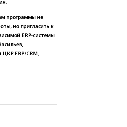
ия.
ам программы не
оты, но пригласить к
висимой ERP-системы
Васильев,
и ЦКР ERP/CRM,