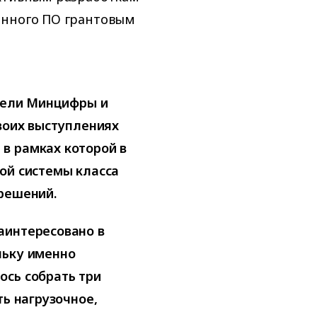
енного ПО грантовым
ители Минцифры и
своих выступлениях
в рамках которой в
ой системы класса
решений.
аинтересовано в
льку именно
ось собрать три
ть нагрузочное,