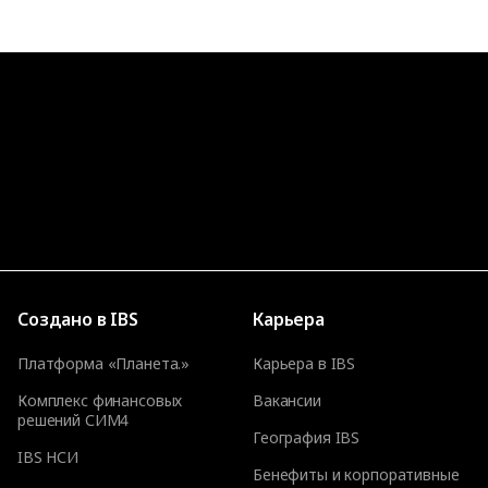
Создано в IBS
Карьера
Платформа «Планета.»
Карьера в IBS
Комплекс финансовых
Вакансии
решений СИМ4
География IBS
IBS НСИ
Бенефиты и корпоративные