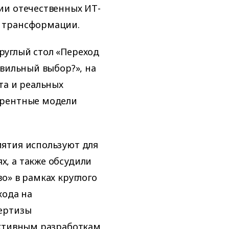
ии отечественных ИТ-
 трансформации.
углый стол «Переход
авильный выбор?», на
та и реальных
ерентные модели
ятия используют для
, а также обсудили
о» в рамках круглого
хода на
ертизы
ективным разработкам