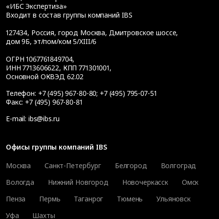
«ИБС Экспертиза»
Входит в состав группы компаний IBS
127434
,
Россия, город Москва
,
Дмитровское шоссе,
дом 9Б, эт/пом/ком 5/XIII/6
ОГРН 1067761849704,
ИНН 7713606622, КПП 771301001,
Основной ОКВЭД 62.02
Телефон:
+7 (495) 967-80-80
;
+7 (495) 795-07-51
Факс:
+7 (495) 967-80-81
E-mail:
ibs@ibs.ru
Офисы группы компаний IBS
Москва
Санкт-Петербург
Белгород
Волгоград
Вологда
Нижний Новгород
Новочеркасск
Омск
Пенза
Пермь
Таганрог
Тюмень
Ульяновск
Уфа
Шахты