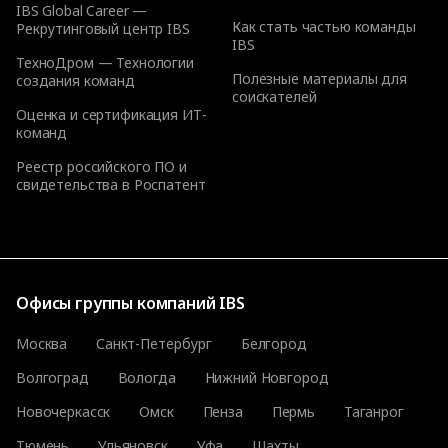
IBS Global Career —
Как стать частью команды
Рекрутинговый центр IBS
IBS
ТехноДром — Технологии
Полезные материалы для
создания команд
соискателей
Оценка и сертификация ИТ-
команд
Реестр российского ПО и
свидетельства в Роспатент
Офисы группы компаний IBS
Москва
Санкт-Петербург
Белгород
Волгоград
Вологда
Нижний Новгород
Новочеркасск
Омск
Пенза
Пермь
Таганрог
Тюмень
Ульяновск
Уфа
Шахты