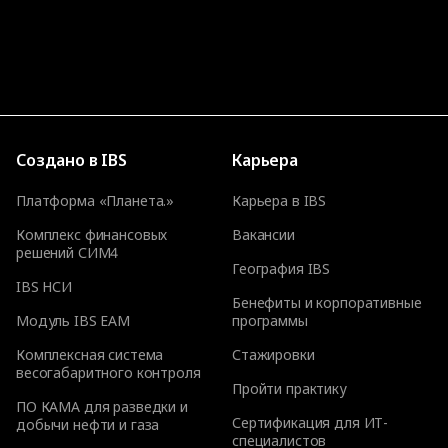
Создано в IBS
Карьера
Платформа «Планета.»
Карьера в IBS
Комплекс финансовых
Вакансии
решений СИМ4
География IBS
IBS НСИ
Бенефиты и корпоративные
Модуль IBS EAM
программы
Комплексная система
Стажировки
весогабаритного контроля
Пройти практику
ПО КАМА для разведки и
Сертификация для ИТ-
добычи нефти и газа
специалистов