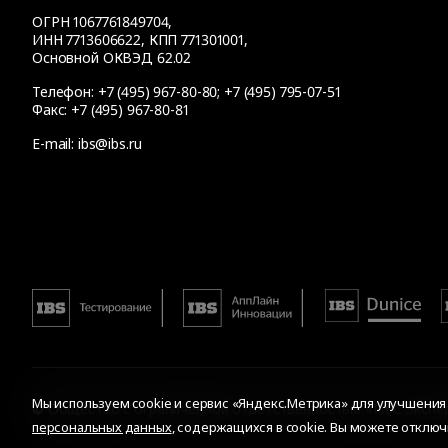
ОГРН 1067761849704,
ИНН 7713606622, КПП 771301001,
Основной ОКВЭД 62.02
Телефон:
+7 (495) 967-80-80
;
+7 (495) 795-07-51
Факс:
+7 (495) 967-80-81
E-mail:
ibs@ibs.ru
Мы используем cookie и сервис «Яндекс.Метрика» для улучшения р
© Общество с ограниченной ответственностью «ИБС Экспер
персональных данных
, содержащихся в cookie. Вы можете отключ