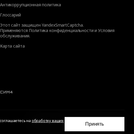
Антикоррупционная политика
Глоссарий
Этот сайт защищен YandexSmartCaptcha.
Применяются
Политика конфиденциальности
и
Условия
обслуживания
.
Карта сайта
 соглашаетесь на
обработку ваших
Сопровождение сайта
—
Текарт
.
Сделано в
Принять