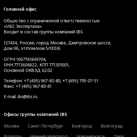
Головной офис
Общество с ограниченной ответственностью
«ИБС Экспертиза»
Входит в состав группы компаний IBS
127434
,
Россия, город Москва
,
Дмитровское шоссе,
дом 9Б, эт/пом/ком 5/XIII/6
ОГРН 1067761849704,
ИНН 7713606622, КПП 771301001,
Основной ОКВЭД 62.02
Телефон:
+7 (495) 967-80-80
;
+7 (495) 795-07-51
Факс:
+7 (495) 967-80-81
E-mail:
ibs@ibs.ru
Офисы группы компаний IBS
Москва
Санкт-Петербург
Белгород
Волгоград
Вологда
Нижний Новгород
Новочеркасск
Омск