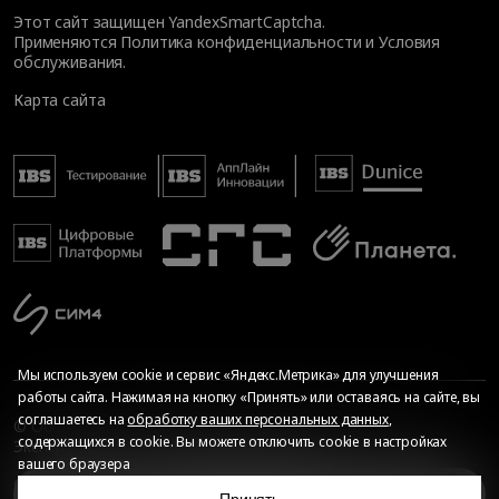
Этот сайт защищен YandexSmartCaptcha.
Применяются
Политика конфиденциальности
и
Условия
обслуживания
.
Карта сайта
Мы используем cookie и сервис «Яндекс.Метрика» для улучшения
работы сайта. Нажимая на кнопку «Принять» или оставаясь на сайте, вы
соглашаетесь на
обработку ваших персональных данных
,
© Общество с ограниченной ответственностью «ИБС
содержащихся в cookie. Вы можете отключить cookie в настройках
Экспертиза», 2026. Все права защищены
вашего браузера
Сопровождение сайта
—
Текарт
.
Сделано в
О мероприятии