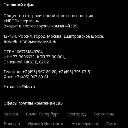
Головной офис
Общество с ограниченной ответственностью
«ИБС Экспертиза»
Входит в состав группы компаний IBS
127434
,
Россия, город Москва
,
Дмитровское шоссе,
дом 9Б, эт/пом/ком 5/XIII/6
ОГРН 1067761849704,
ИНН 7713606622, КПП 771301001,
Основной ОКВЭД 62.02
Телефон:
+7 (495) 967-80-80
;
+7 (495) 795-07-51
Факс:
+7 (495) 967-80-81
E-mail:
ibs@ibs.ru
Офисы группы компаний IBS
Москва
Санкт-Петербург
Белгород
Волгоград
Вологда
Нижний Новгород
Новочеркасск
Омск