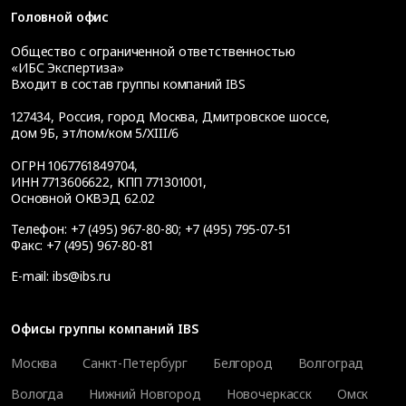
Головной офис
Общество с ограниченной ответственностью
«ИБС Экспертиза»
Входит в состав группы компаний IBS
127434
,
Россия, город Москва
,
Дмитровское шоссе,
дом 9Б, эт/пом/ком 5/XIII/6
ОГРН 1067761849704,
ИНН 7713606622, КПП 771301001,
Основной ОКВЭД 62.02
Телефон:
+7 (495) 967-80-80
;
+7 (495) 795-07-51
Факс:
+7 (495) 967-80-81
E-mail:
ibs@ibs.ru
Офисы группы компаний IBS
Москва
Санкт-Петербург
Белгород
Волгоград
Вологда
Нижний Новгород
Новочеркасск
Омск