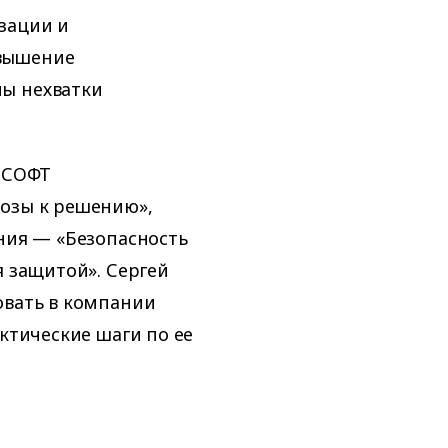
зации и
овышение
ы нехватки
УССОФТ
розы к решению»,
ения — «Безопасность
я защитой». Сергей
овать в компании
актические шаги по ее