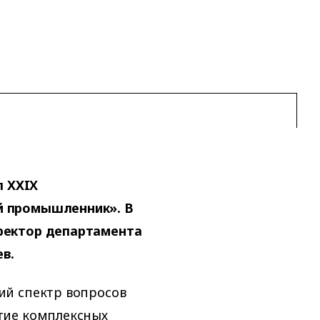
л XXIХ
й промышленник». В
ректор департамента
в.
ий спектр вопросов
тие комплексных