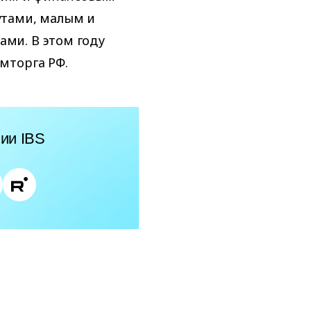
утами, малым и
ми. В этом году
мторга РФ.
ии IBS