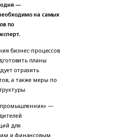
годня —
необходимо на самых
ов по
ксперт.
ния бизнес-процессов
дготовить планы
едует отразить
тов, а также меры по
труктуры.
й промышленник» —
дителей
ций для
ским и финансовым