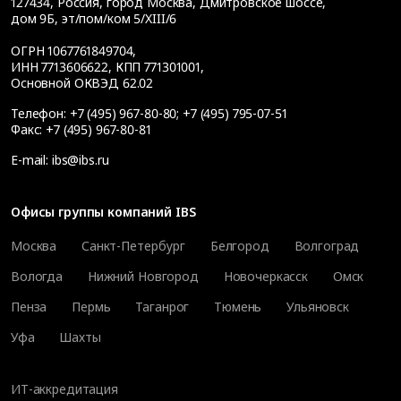
127434
,
Россия, город Москва
,
Дмитровское шоссе,
дом 9Б, эт/пом/ком 5/XIII/6
ОГРН 1067761849704,
ИНН 7713606622, КПП 771301001,
Основной ОКВЭД 62.02
Телефон:
+7 (495) 967-80-80
;
+7 (495) 795-07-51
Факс:
+7 (495) 967-80-81
E-mail:
ibs@ibs.ru
Офисы группы компаний IBS
Москва
Санкт-Петербург
Белгород
Волгоград
Вологда
Нижний Новгород
Новочеркасск
Омск
Пенза
Пермь
Таганрог
Тюмень
Ульяновск
Уфа
Шахты
ИТ-аккредитация