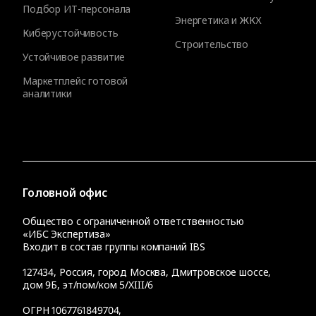
Подбор ИТ-персонала
Энергетика и ЖКХ
Киберустойчивость
Строительство
Устойчивое развитие
Маркетплейс готовой
аналитики
Головной офис
Общество с ограниченной ответственностью
«ИБС Экспертиза»
Входит в состав группы компаний IBS
127434
,
Россия, город Москва
,
Дмитровское шоссе,
дом 9Б, эт/пом/ком 5/XIII/6
ОГРН 1067761849704,