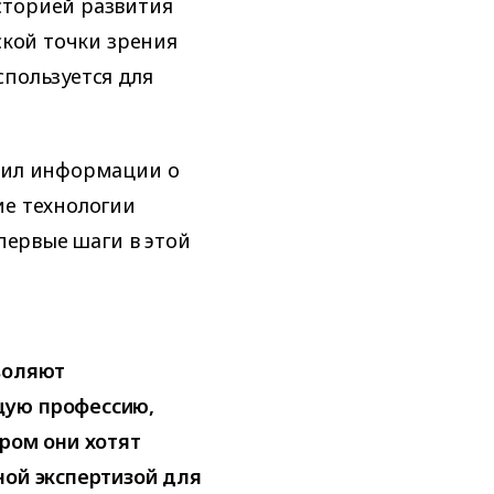
сторией развития
ской точки зрения
спользуется для
елил информации о
ие технологии
 первые шаги в этой
воляют
щую профессию,
ором они хотят
ной экспертизой для