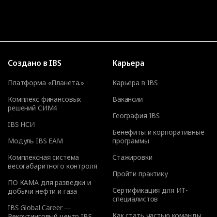
Создано в IBS
Карьера
Платформа «Планета.»
Карьера в IBS
Комплекс финансовых
Вакансии
решений СИМ4
География IBS
IBS НСИ
Бенефиты и корпоративные
Модуль IBS EAM
программы
Комплексная система
Стажировки
весогабаритного контроля
Пройти практику
ПО КАМА для разведки и
Сертификация для ИТ-
добычи нефти и газа
специалистов
IBS Global Career —
Как стать частью команды
Рекрутинговый центр IBS