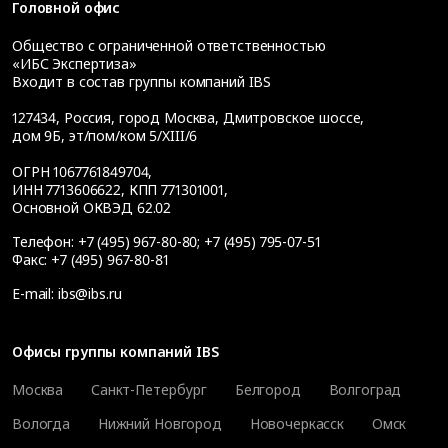
Головной офис
Общество с ограниченной ответственностью
«ИБС Экспертиза»
Входит в состав группы компаний IBS
127434
,
Россия, город Москва
,
Дмитровское шоссе,
дом 9Б, эт/пом/ком 5/XIII/6
ОГРН 1067761849704,
ИНН 7713606622, КПП 771301001,
Основной ОКВЭД 62.02
Телефон:
+7 (495) 967-80-80
;
+7 (495) 795-07-51
Факс:
+7 (495) 967-80-81
E-mail:
ibs@ibs.ru
Офисы группы компаний IBS
Москва
Санкт-Петербург
Белгород
Волгоград
Вологда
Нижний Новгород
Новочеркасск
Омск