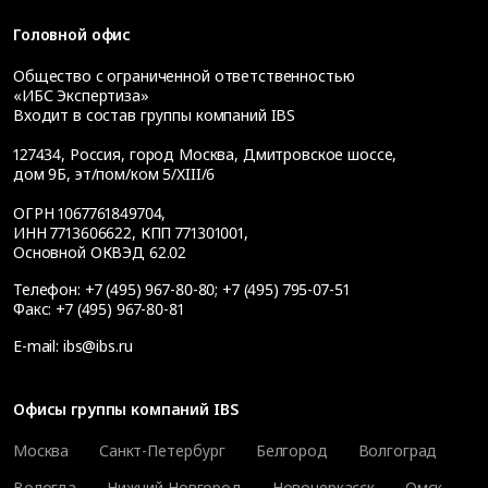
Головной офис
Общество с ограниченной ответственностью
«ИБС Экспертиза»
Входит в состав группы компаний IBS
127434
,
Россия, город Москва
,
Дмитровское шоссе,
дом 9Б, эт/пом/ком 5/XIII/6
ОГРН 1067761849704,
ИНН 7713606622, КПП 771301001,
Основной ОКВЭД 62.02
Телефон:
+7 (495) 967-80-80
;
+7 (495) 795-07-51
Факс:
+7 (495) 967-80-81
E-mail:
ibs@ibs.ru
Офисы группы компаний IBS
Москва
Санкт-Петербург
Белгород
Волгоград
Вологда
Нижний Новгород
Новочеркасск
Омск