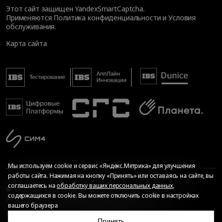
Этот сайт защищен YandexSmartCaptcha.
Применяются
Политика конфиденциальности
и
Условия
обслуживания
.
Карта сайта
Мы используем cookie и сервис «Яндекс.Метрика» для улучшения
работы сайта. Нажимая на кнопку «Принять» или оставаясь на сайте, вы
соглашаетесь на
обработку ваших персональных данных
,
© Общество с ограниченной ответственностью «ИБС
содержащихся в cookie. Вы можете отключить cookie в настройках
Экспертиза», 2026. Все права защищены
вашего браузера
Сопровождение сайта
—
Текарт
.
Сделано в
Принять