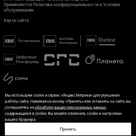
Применяются
Политика конфиденциальности
и
Условия
обслуживания
.
Карта сайта
Мы используем cookie и сервис «Яндекс.Метрика» для улучшения
работы сайта. Нажимая на кнопку «Принять» или оставаясь на сайте, вы
соглашаетесь на
обработку ваших персональных данных
,
© Общество с ограниченной ответственностью «ИБС
содержащихся в cookie. Вы можете отключить cookie в настройках
Экспертиза», 2026. Все права защищены
вашего браузера
Сопровождение сайта
—
Текарт
.
Сделано в
Принять