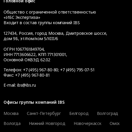
Головной офис
Общество с ограниченной ответственностью
«ИБС Экспертиза»
Входит в состав группы компаний IBS
127434
,
Россия, город Москва
,
Дмитровское шоссе,
дом 9Б, эт/пом/ком 5/XIII/6
ОГРН 1067761849704,
ИНН 7713606622, КПП 771301001,
Основной ОКВЭД 62.02
Телефон:
+7 (495) 967-80-80
;
+7 (495) 795-07-51
Факс:
+7 (495) 967-80-81
E-mail:
ibs@ibs.ru
Офисы группы компаний IBS
Москва
Санкт-Петербург
Белгород
Волгоград
Вологда
Нижний Новгород
Новочеркасск
Омск