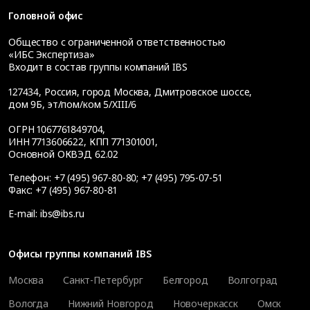
Головной офис
Общество с ограниченной ответственностью
«ИБС Экспертиза»
Входит в состав группы компаний IBS
127434
,
Россия, город Москва
,
Дмитровское шоссе,
дом 9Б, эт/пом/ком 5/XIII/6
ОГРН 1067761849704,
ИНН 7713606622, КПП 771301001,
Основной ОКВЭД 62.02
Телефон:
+7 (495) 967-80-80
;
+7 (495) 795-07-51
Факс:
+7 (495) 967-80-81
E-mail:
ibs@ibs.ru
Офисы группы компаний IBS
Москва
Санкт-Петербург
Белгород
Волгоград
Вологда
Нижний Новгород
Новочеркасск
Омск