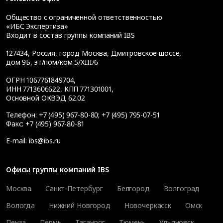
Общество с ограниченной ответственностью
«ИБС Экспертиза»
Входит в состав группы компаний IBS
127434
,
Россия, город Москва
,
Дмитровское шоссе,
дом 9Б, эт/пом/ком 5/XIII/6
ОГРН 1067761849704,
ИНН 7713606622, КПП 771301001,
Основной ОКВЭД 62.02
Телефон:
+7 (495) 967-80-80
;
+7 (495) 795-07-51
Факс:
+7 (495) 967-80-81
E-mail:
ibs@ibs.ru
Офисы группы компаний IBS
Москва
Санкт-Петербург
Белгород
Волгоград
Вологда
Нижний Новгород
Новочеркасск
Омск
Пенза
Пермь
Таганрог
Тюмень
Ульяновск