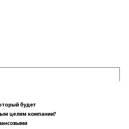
который будет
вым целям компании?
инансовыми