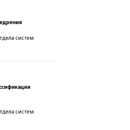
недрения
тдела систем
ссификация
тдела систем