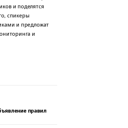
иков и поделятся
го, спикеры
никами и предложат
мониторинга и
бъявление правил