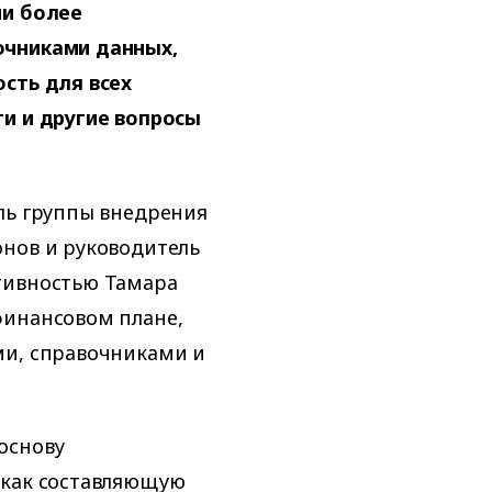
ии более
очниками данных,
сть для всех
ти и другие вопросы
ль группы внедрения
онов и руководитель
тивностью Тамара
финансовом плане,
ми, справочниками и
основу
 как составляющую