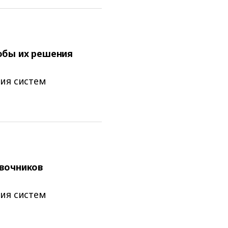
обы их решения
ния систем
авочников
ния систем