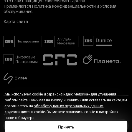
Этот сайт защищен YandexSmartCaptcha.
Применяются
Политика конфиденциальности
и
Условия
обслуживания
.
Карта сайта
Мы используем cookie и сервис «Яндекс.Метрика» для улучшения
работы сайта. Нажимая на кнопку «Принять» или оставаясь на сайте, вы
соглашаетесь на
обработку ваших персональных данных
,
© Общество с ограниченной ответственностью «ИБС
содержащихся в cookie. Вы можете отключить cookie в настройках
Экспертиза», 2026. Все права защищены
вашего браузера
Сопровождение сайта
—
Текарт
.
Сделано в
О мероприятии
Принять