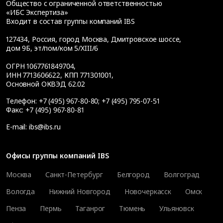
Общество с ограниченной ответственностью
«ИБС Экспертиза»
Входит в состав группы компаний IBS
127434
,
Россия, город Москва
,
Дмитровское шоссе,
дом 9Б, эт/пом/ком 5/XIII/6
ОГРН 1067761849704,
ИНН 7713606622, КПП 771301001,
Основной ОКВЭД 62.02
Телефон:
+7 (495) 967-80-80
;
+7 (495) 795-07-51
Факс:
+7 (495) 967-80-81
E-mail:
ibs@ibs.ru
Офисы группы компаний IBS
Москва
Санкт-Петербург
Белгород
Волгоград
Вологда
Нижний Новгород
Новочеркасск
Омск
Пенза
Пермь
Таганрог
Тюмень
Ульяновск