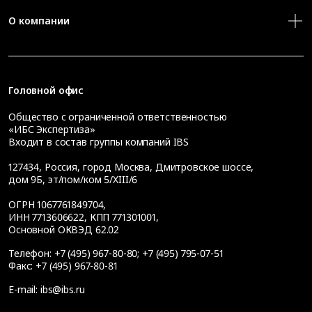
О компании
Головной офис
Общество с ограниченной ответственностью
«ИБС Экспертиза»
Входит в состав группы компаний IBS
127434
,
Россия, город Москва
,
Дмитровское шоссе,
дом 9Б, эт/пом/ком 5/XIII/6
ОГРН 1067761849704,
ИНН 7713606622, КПП 771301001,
Основной ОКВЭД 62.02
Телефон:
+7 (495) 967-80-80
;
+7 (495) 795-07-51
Факс:
+7 (495) 967-80-81
E-mail:
ibs@ibs.ru