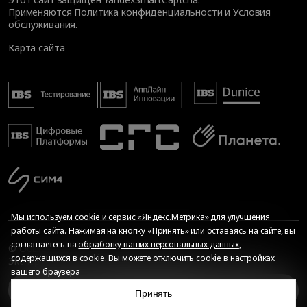
Применяются
Политика конфиденциальности
и
Условия
обслуживания
.
Карта сайта
Мы используем cookie и сервис «Яндекс.Метрика» для улучшения
работы сайта. Нажимая на кнопку «Принять» или оставаясь на сайте, вы
соглашаетесь на
обработку ваших персональных данных
,
© Общество с ограниченной ответственностью «ИБС
содержащихся в cookie. Вы можете отключить cookie в настройках
Экспертиза», 2026. Все права защищены
вашего браузера
Сопровождение сайта
—
Текарт
.
Сделано в
О мероприятии
Принять