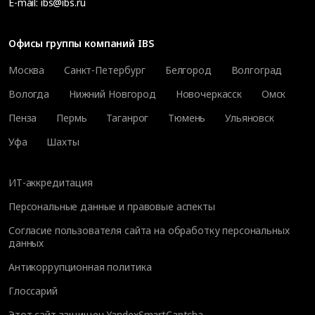
E-mail:
ibs@ibs.ru
Офисы группы компаний IBS
Москва
Санкт-Петербург
Белгород
Волгоград
Вологда
Нижний Новгород
Новочеркасск
Омск
Пенза
Пермь
Таганрог
Тюмень
Ульяновск
Уфа
Шахты
ИТ-аккредитация
Персональные данные и правовые аспекты
Согласие пользователя сайта на обработку персональных
данных
Антикоррупционная политика
Глоссарий
Этот сайт защищен YandexSmartCaptcha.