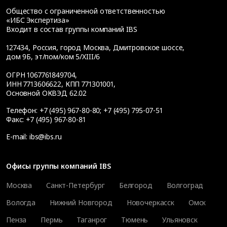
Общество с ограниченной ответственностью
«ИБС Экспертиза»
Входит в состав группы компаний IBS
127434
,
Россия, город Москва
,
Дмитровское шоссе,
дом 9Б, эт/пом/ком 5/XIII/6
ОГРН 1067761849704,
ИНН 7713606622, КПП 771301001,
Основной ОКВЭД 62.02
Телефон:
+7 (495) 967-80-80
;
+7 (495) 795-07-51
Факс:
+7 (495) 967-80-81
E-mail:
ibs@ibs.ru
Офисы группы компаний IBS
Москва
Санкт-Петербург
Белгород
Волгоград
Вологда
Нижний Новгород
Новочеркасск
Омск
Пенза
Пермь
Таганрог
Тюмень
Ульяновск