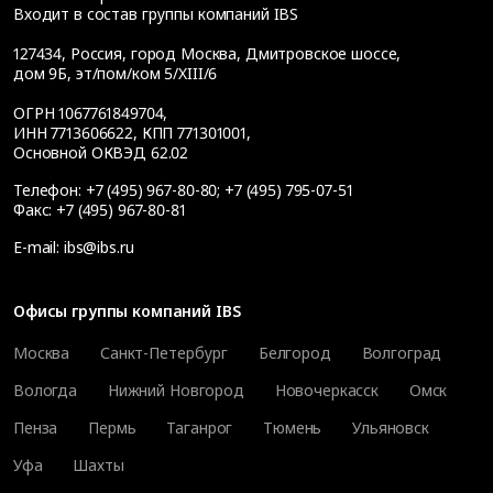
Входит в состав группы компаний IBS
127434
,
Россия, город Москва
,
Дмитровское шоссе,
дом 9Б, эт/пом/ком 5/XIII/6
ОГРН 1067761849704,
ИНН 7713606622, КПП 771301001,
Основной ОКВЭД 62.02
Телефон:
+7 (495) 967-80-80
;
+7 (495) 795-07-51
Факс:
+7 (495) 967-80-81
E-mail:
ibs@ibs.ru
Офисы группы компаний IBS
Москва
Санкт-Петербург
Белгород
Волгоград
Вологда
Нижний Новгород
Новочеркасск
Омск
Пенза
Пермь
Таганрог
Тюмень
Ульяновск
Уфа
Шахты