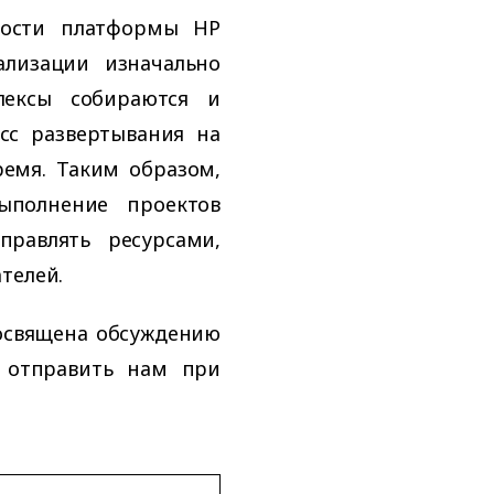
ности платформы HP
ализации изначально
лексы собираются и
сс развертывания на
емя. Таким образом,
выполнение проектов
правлять ресурсами,
телей.
посвящена обсуждению
о отправить нам при