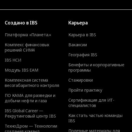
Создано в IBS
Карьера
Платформа «Планета.»
Карьера в IBS
Комплекс финансовых
Вакансии
решений СИМ4
География IBS
IBS НСИ
Бенефиты и корпоративные
Модуль IBS EAM
программы
Комплексная система
Стажировки
весогабаритного контроля
Пройти практику
ПО КАМА для разведки и
Сертификация для ИТ-
добычи нефти и газа
специалистов
IBS Global Career —
Как стать частью команды
Рекрутинговый центр IBS
IBS
ТехноДром — Технологии
Полезные материалы для
создания команд