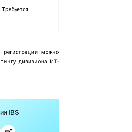
 Требуется
и регистрации можно
етингу дивизиона ИТ-
ии IBS