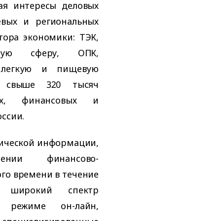
ая интересы деловых
евых и региональных
ора экономики: ТЭК,
вскую сферу, ОПК,
, легкую и пищевую
е свыше 320 тысяч
ых, финансовых и
оссии.
мической информации,
нении финансово-
го времени в течение
т широкий спектр
 режиме он-лайн,