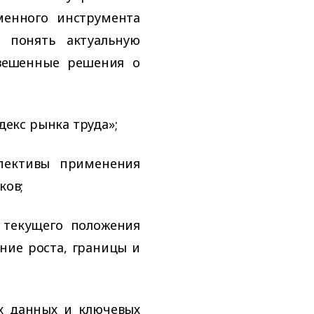
менного инструмента
т понять актуальную
вешенные решения о
декс рынка труда»;
пективы применения
ков;
 текущего положения
ние роста, границы и
х данных и ключевых