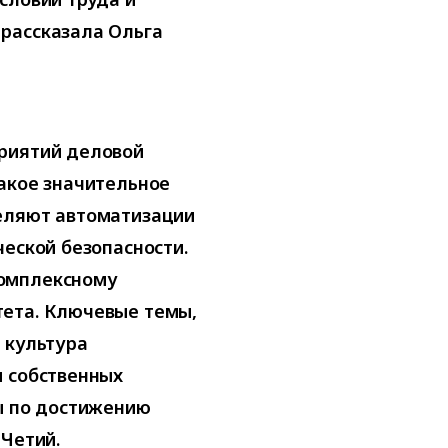
рассказала Ольга
риятий деловой
акое значительное
еляют автоматизации
ческой безопасности.
комплексному
тета. Ключевые темы,
 культура
и собственных
ы по достижению
 Четий.