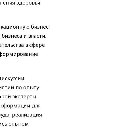
анения здоровья
кационную бизнес-
бизнеса и власти,
тельства в сфере
 формирование
дискуссии
иятий по опыту
орой эксперты
нсформации для
уда, реализация
лись опытом