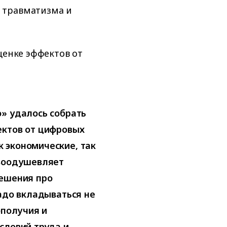
 травматизма и
ценке эффектов от
» удалось собрать
ектов от цифровых
 экономические, так
 воодушевляет
решения про
надо вкладываться не
ополучия и
словий труда и