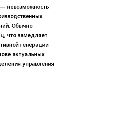
 — невозможность
роизводственных
ний. Обычно
яц, что замедляет
ативной генерации
нове актуальных
деления управления