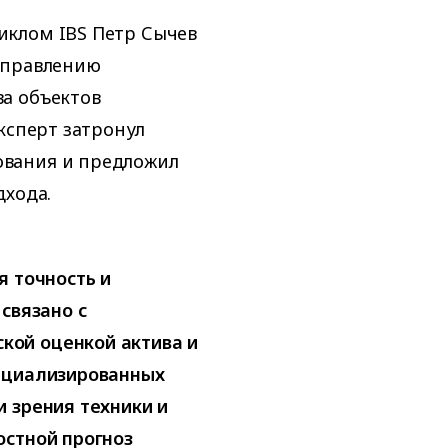
иклом IBS Петр Сычев
управлению
а объектов
ксперт затронул
вания и предложил
дхода.
я точность и
связано с
ой оценкой актива и
ециализированных
 зрения техники и
остной прогноз