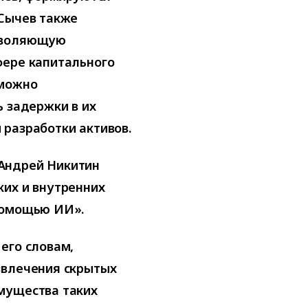
 Сычев также
озволяющую
фере капитального
 можно
ь задержки в их
разработки активов.
Андрей Никитин
ких и внутренних
помощью ИИ».
его словам,
звлечения скрытых
мущества таких