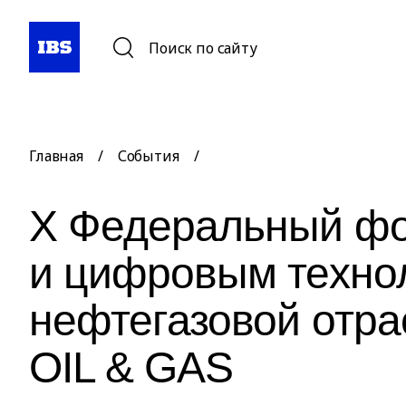
Поиск по сайту
Главная
/
События
/
X Федеральный фо
и цифровым техно
нефтегазовой отр
OIL & GAS