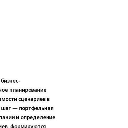
 бизнес-
ное планирование
емости сценариев в
 шаг — портфельная
пании и определение
риев, формируются