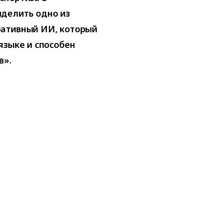
делить одно из
ративный ИИ, который
языке и способен
в».