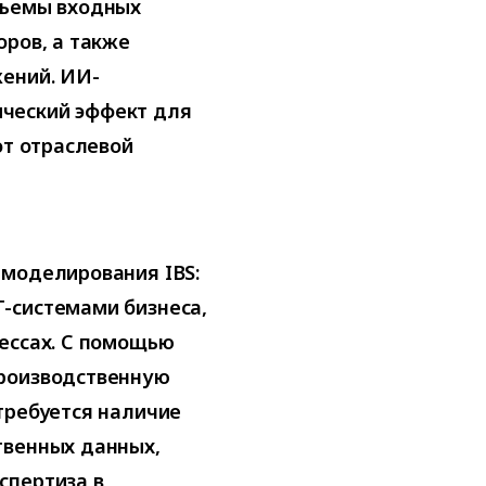
бъемы входных
оров, а также
жений. ИИ-
ческий эффект для
от отраслевой
 моделирования IBS:
-системами бизнеса,
ессах. С помощью
производственную
требуется наличие
твенных данных,
спертиза в