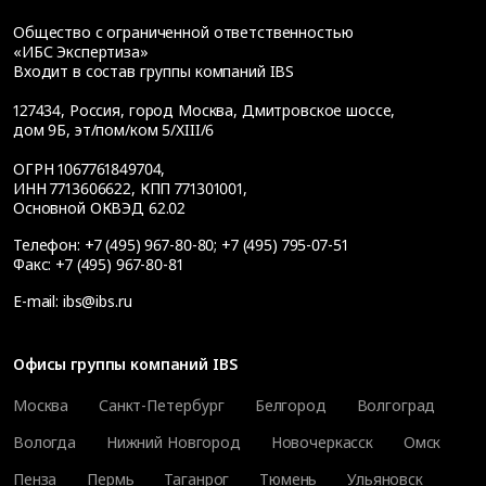
Общество с ограниченной ответственностью
«ИБС Экспертиза»
Входит в состав группы компаний IBS
127434
,
Россия, город Москва
,
Дмитровское шоссе,
дом 9Б, эт/пом/ком 5/XIII/6
ОГРН 1067761849704,
ИНН 7713606622, КПП 771301001,
Основной ОКВЭД 62.02
Телефон:
+7 (495) 967-80-80
;
+7 (495) 795-07-51
Факс:
+7 (495) 967-80-81
E-mail:
ibs@ibs.ru
Офисы группы компаний IBS
Москва
Санкт-Петербург
Белгород
Волгоград
Вологда
Нижний Новгород
Новочеркасск
Омск
Пенза
Пермь
Таганрог
Тюмень
Ульяновск