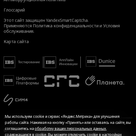
Глоссарий
Этот сайт защищен YandexSmartCaptcha.
Применяются
Политика конфиденциальности
и
Условия
обслуживания
.
Карта сайта
Мы используем cookie и сервис «Яндекс.Метрика» для улучшения
работы сайта. Нажимая на кнопку «Принять» или оставаясь на сайте, вы
соглашаетесь на
обработку ваших персональных данных
,
© Общество с ограниченной ответственностью «ИБС
содержащихся в cookie. Вы можете отключить cookie в настройках
Экспертиза», 2026. Все права защищены