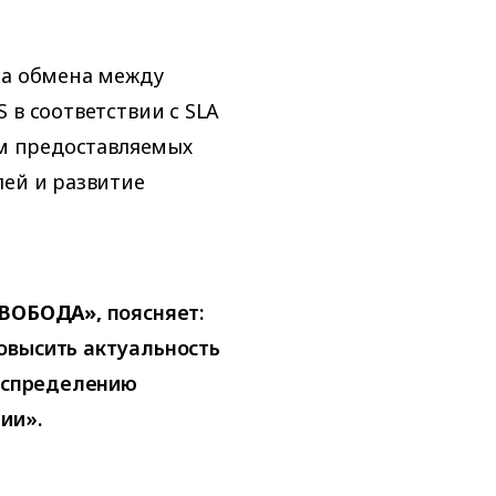
за обмена между
 в соответствии с SLA
ем предоставляемых
лей и развитие
СВОБОДА»,
поясняет:
овысить актуальность
распределению
ии».