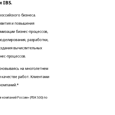
и IBS
.
оссийского бизнеса.
звития и повышения
имизации бизнес-процессов,
моделирования, разработки,
оздания вычислительных
нес-процессов.
основываясь на многолетнем
м качестве работ. Клиентами
компаний.*
е компаний России» (РБК 500) по