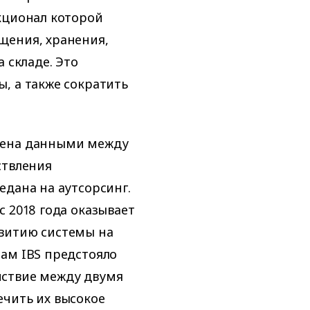
кционал которой
щения, хранения,
 складе. Это
, а также сократить
мена данными между
ствления
едана на аутсорсинг.
 2018 года оказывает
витию системы на
ам IBS предстояло
йствие между двумя
ечить их высокое