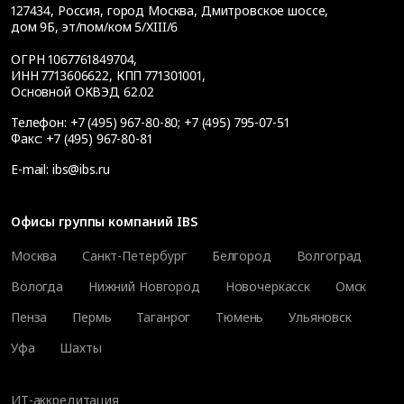
127434
,
Россия, город Москва
,
Дмитровское шоссе,
дом 9Б, эт/пом/ком 5/XIII/6
ОГРН 1067761849704,
ИНН 7713606622, КПП 771301001,
Основной ОКВЭД 62.02
Телефон:
+7 (495) 967-80-80
;
+7 (495) 795-07-51
Факс:
+7 (495) 967-80-81
E-mail:
ibs@ibs.ru
Офисы группы компаний IBS
Москва
Санкт-Петербург
Белгород
Волгоград
Вологда
Нижний Новгород
Новочеркасск
Омск
Пенза
Пермь
Таганрог
Тюмень
Ульяновск
Уфа
Шахты
ИТ-аккредитация