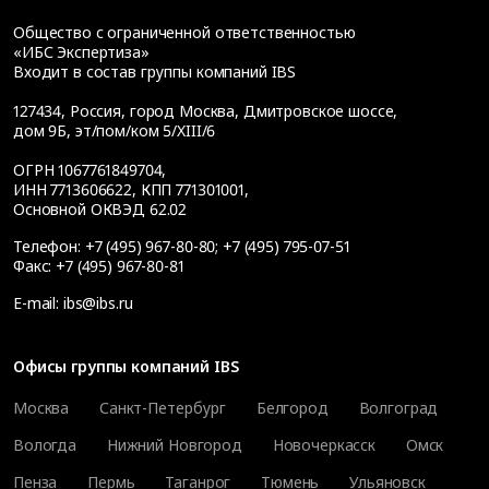
Общество с ограниченной ответственностью
«ИБС Экспертиза»
Входит в состав группы компаний IBS
127434
,
Россия, город Москва
,
Дмитровское шоссе,
дом 9Б, эт/пом/ком 5/XIII/6
ОГРН 1067761849704,
ИНН 7713606622, КПП 771301001,
Основной ОКВЭД 62.02
Телефон:
+7 (495) 967-80-80
;
+7 (495) 795-07-51
Факс:
+7 (495) 967-80-81
E-mail:
ibs@ibs.ru
Офисы группы компаний IBS
Москва
Санкт-Петербург
Белгород
Волгоград
Вологда
Нижний Новгород
Новочеркасск
Омск
Пенза
Пермь
Таганрог
Тюмень
Ульяновск