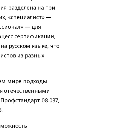
ция разделена на три
их, «специалист» —
ссионал» — для
оцесс сертификации,
на русском языке, что
истов из разных
сем мире подходы
тся отечественными
Профстандарт 08.037,
.
зможность