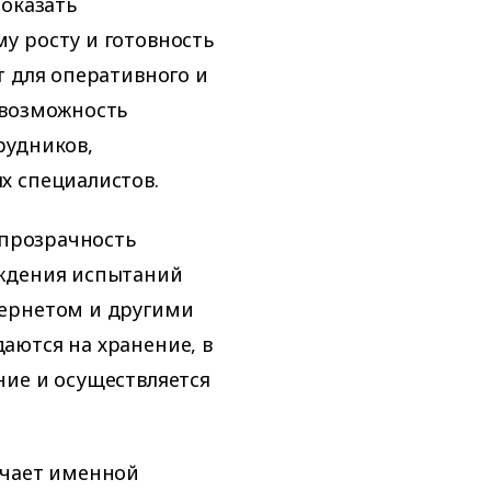
показать
у росту и готовность
т для оперативного и
 возможность
рудников,
х специалистов.
 прозрачность
ождения испытаний
тернетом и другими
аются на хранение, в
ние и осуществляется
учает именной