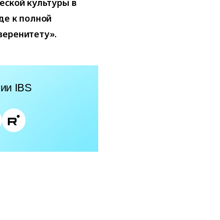
еской культуры в
де к полной
веренитету».
ии IBS