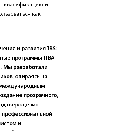
о квалификацию и
ользоваться как
ения и развития IBS:
нные программы IIBA
ы. Мы разработали
иков, опираясь на
к международным
создание прозрачного,
 подтверждению
к профессиональной
листом и