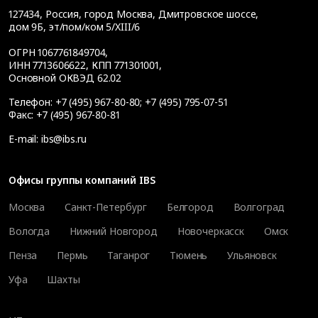
127434
,
Россия, город Москва
,
Дмитровское шоссе,
дом 9Б, эт/пом/ком 5/XIII/6
ОГРН 1067761849704,
ИНН 7713606622, КПП 771301001,
Основной ОКВЭД 62.02
Телефон:
+7 (495) 967-80-80
;
+7 (495) 795-07-51
Факс:
+7 (495) 967-80-81
E-mail:
ibs@ibs.ru
Офисы группы компаний IBS
Москва
Санкт-Петербург
Белгород
Волгоград
Вологда
Нижний Новгород
Новочеркасск
Омск
Пенза
Пермь
Таганрог
Тюмень
Ульяновск
Уфа
Шахты