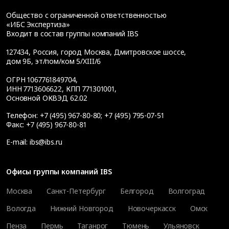
Общество с ограниченной ответственностью
«ИБС Экспертиза»
Входит в состав группы компаний IBS
127434
,
Россия, город Москва
,
Дмитровское шоссе,
дом 9Б, эт/пом/ком 5/XIII/6
ОГРН 1067761849704,
ИНН 7713606622, КПП 771301001,
Основной ОКВЭД 62.02
Телефон:
+7 (495) 967-80-80
;
+7 (495) 795-07-51
Факс:
+7 (495) 967-80-81
E-mail:
ibs@ibs.ru
Офисы группы компаний IBS
Москва
Санкт-Петербург
Белгород
Волгоград
Вологда
Нижний Новгород
Новочеркасск
Омск
Пенза
Пермь
Таганрог
Тюмень
Ульяновск