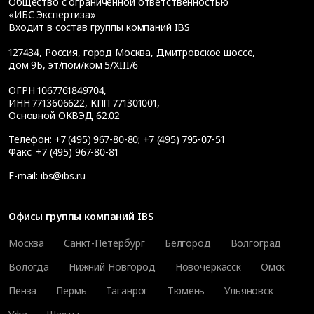
Общество с ограниченной ответственностью
«ИБС Экспертиза»
Входит в состав группы компаний IBS
127434
,
Россия, город Москва
,
Дмитровское шоссе,
дом 9Б, эт/пом/ком 5/XIII/6
ОГРН 1067761849704,
ИНН 7713606622, КПП 771301001,
Основной ОКВЭД 62.02
Телефон:
+7 (495) 967-80-80
;
+7 (495) 795-07-51
Факс:
+7 (495) 967-80-81
E-mail:
ibs@ibs.ru
Офисы группы компаний IBS
Москва
Санкт-Петербург
Белгород
Волгоград
Вологда
Нижний Новгород
Новочеркасск
Омск
Пенза
Пермь
Таганрог
Тюмень
Ульяновск