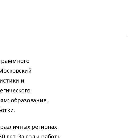
ограммного
 Московский
истики и
егического
ям: образование,
отки.
 различных регионах
80 лет. За годы работы