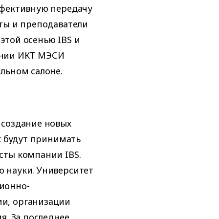
ффективную передачу
ты и преподаватели
 этой осенью IBS и
ании ИКТ МЭСИ
льном салоне.
 создание новых
х будут принимать
сты компании IBS.
 науки. Университет
ионно-
и, организации
я. За последнее