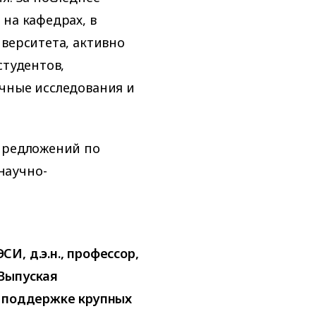
на кафедрах, в
иверситета, активно
студентов,
чные исследования и
 предложений по
научно-
И, д.э.н., профессор,
Выпуская
в поддержке крупных