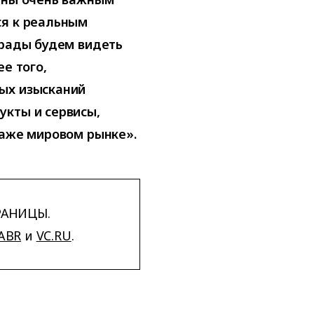
ся к реальным
 рады будем видеть
е того,
ых изысканий
укты и сервисы,
даже мировом рынке».
РАНИЦЫ.
ABR
и
VC.RU
.