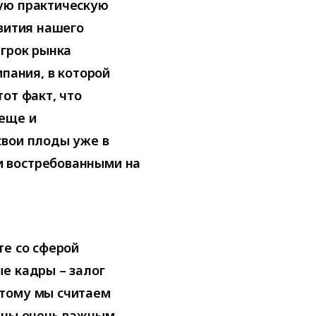
ую практическую
звития нашего
игрок рынка
мпания, в которой
от факт, что
 еще и
свои плоды уже в
 востребованными на
те со сферой
е кадры – залог
этому мы считаем
раны очень важным