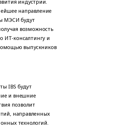
звития индустрии.
нейшее направление
ы МЭСИ будут
получая возможность
о ИТ-консалтингу и
с помощью выпускников
ты IBS будут
ние и внешние
твия позволит
тий, направленных
онных технологий.