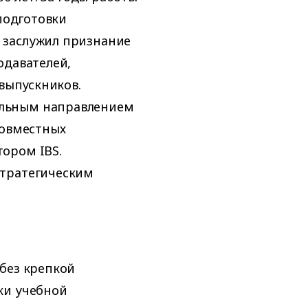
 подготовки
 заслужил признание
одавателей,
 выпускников.
ильным направлением
совместных
ором IBS.
стратегическим
без крепкой
ки учебной