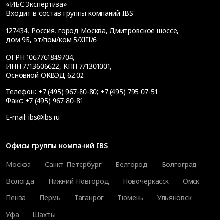
«ИБС Экспертиза»
Входит в состав группы компаний IBS
127434
,
Россия, город Москва
,
Дмитровское шоссе,
дом 9Б, эт/пом/ком 5/XIII/6
ОГРН 1067761849704,
ИНН 7713606622, КПП 771301001,
Основной ОКВЭД 62.02
Телефон:
+7 (495) 967-80-80
;
+7 (495) 795-07-51
Факс:
+7 (495) 967-80-81
E-mail:
ibs@ibs.ru
Офисы группы компаний IBS
Москва
Санкт-Петербург
Белгород
Волгоград
Вологда
Нижний Новгород
Новочеркасск
Омск
Пенза
Пермь
Таганрог
Тюмень
Ульяновск
Уфа
Шахты