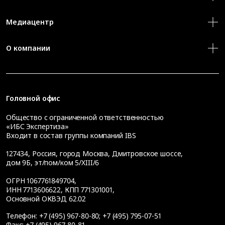
Медиацентр
О компании
Головной офис
Общество с ограниченной ответственностью
«ИБС Экспертиза»
Входит в состав группы компаний IBS
127434
,
Россия, город Москва
,
Дмитровское шоссе,
дом 9Б, эт/пом/ком 5/XIII/6
ОГРН 1067761849704,
ИНН 7713606622, КПП 771301001,
Основной ОКВЭД 62.02
Телефон:
+7 (495) 967-80-80
;
+7 (495) 795-07-51
Факс:
+7 (495) 967-80-81