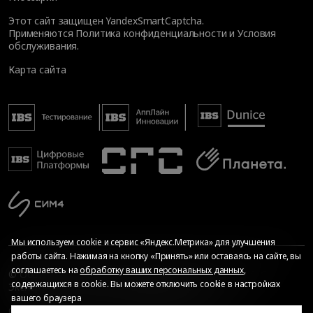
Этот сайт защищен YandexSmartCaptcha.
Применяются
Политика конфиденциальности
и
Условия
обслуживания
.
Карта сайта
Мы используем cookie и сервис «Яндекс.Метрика» для улучшения
работы сайта. Нажимая на кнопку «Принять» или оставаясь на сайте, вы
соглашаетесь на
обработку ваших персональных данных
,
© Общество с ограниченной ответственностью «ИБС
содержащихся в cookie. Вы можете отключить cookie в настройках
Экспертиза», 2026. Все права защищены
вашего браузера
Сопровождение сайта
—
Текарт
.
Сделано в