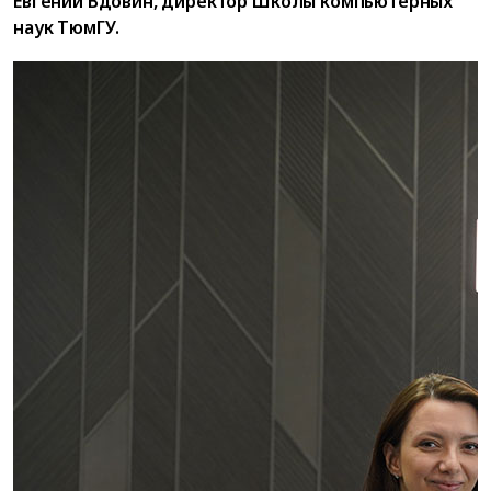
Евгений Вдовин, директор Школы компьютерных
наук ТюмГУ.