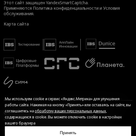
Этот сайт защищен YandexSmartCaptcha.
Применяются
Политика конфиденциальности
и
Условия
обслуживания
.
Карта сайта
Мы используем cookie и сервис «Яндекс.Метрика» для улучшения
работы сайта. Нажимая на кнопку «Принять» или оставаясь на сайте, вы
соглашаетесь на
обработку ваших персональных данных
,
© Общество с ограниченной ответственностью «ИБС
содержащихся в cookie. Вы можете отключить cookie в настройках
Экспертиза», 2026. Все права защищены
вашего браузера
Сопровождение сайта
—
Текарт
.
Сделано в
Принять