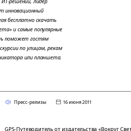
 ИТ-решений, лидер
ает инновационный
гая бесплатно скачать
ета» и самые популярные
ель поможет гостям
скурсии по улицам, рекам
никатора или планшета.
Пресс-релизы
16 июня 2011
GPS-Путеводитель от издательства «Вокруг Све