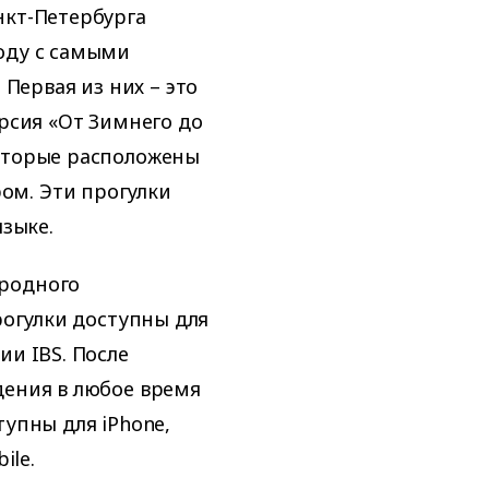
нкт-Петербурга
оду с самыми
ервая из них – это
урсия «От Зимнего до
которые расположены
ом. Эти прогулки
языке.
ародного
рогулки доступны для
ии IBS. После
дения в любое время
тупны для iPhone,
ile.