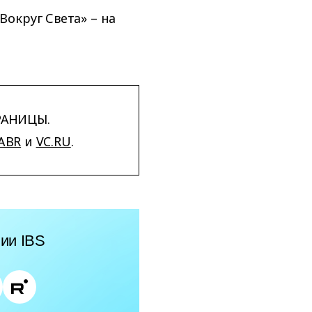
округ Света» – на
РАНИЦЫ.
ABR
и
VC.RU
.
ии IBS