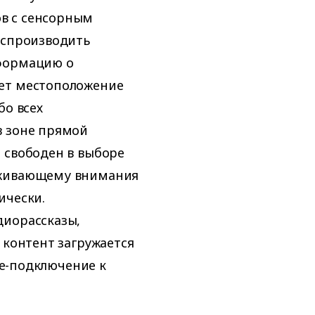
в с сенсорным
оспроизводить
нформацию о
яет местоположение
бо всех
в зоне прямой
 свободен в выборе
уживающему внимания
ически.
диорассказы,
 контент загружается
ine-подключение к