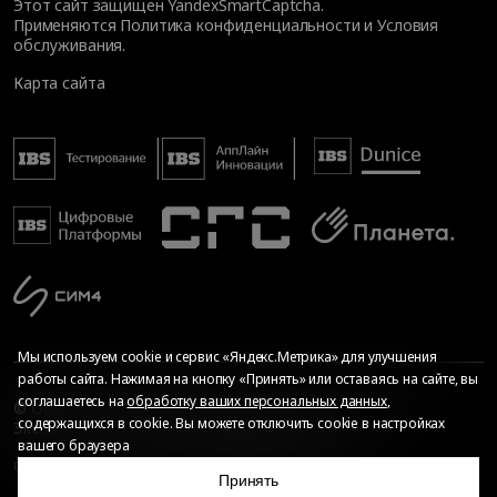
Этот сайт защищен YandexSmartCaptcha.
Применяются
Политика конфиденциальности
и
Условия
обслуживания
.
Карта сайта
Мы используем cookie и сервис «Яндекс.Метрика» для улучшения
работы сайта. Нажимая на кнопку «Принять» или оставаясь на сайте, вы
соглашаетесь на
обработку ваших персональных данных
,
© Общество с ограниченной ответственностью «ИБС
содержащихся в cookie. Вы можете отключить cookie в настройках
Экспертиза», 2026. Все права защищены
вашего браузера
Сопровождение сайта
—
Текарт
.
Сделано в
Принять