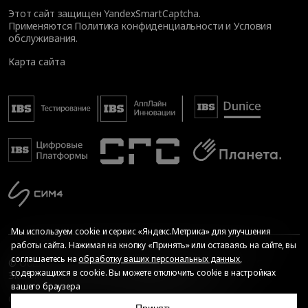
Этот сайт защищен YandexSmartCaptcha.
Применяются
Политика конфиденциальности
и
Условия
обслуживания
.
Карта сайта
Мы используем cookie и сервис «Яндекс.Метрика» для улучшения
работы сайта. Нажимая на кнопку «Принять» или оставаясь на сайте, вы
соглашаетесь на
обработку ваших персональных данных
,
© Общество с ограниченной ответственностью «ИБС
содержащихся в cookie. Вы можете отключить cookie в настройках
Экспертиза», 2026. Все права защищены
вашего браузера
Сопровождение сайта
—
Текарт
.
Сделано в