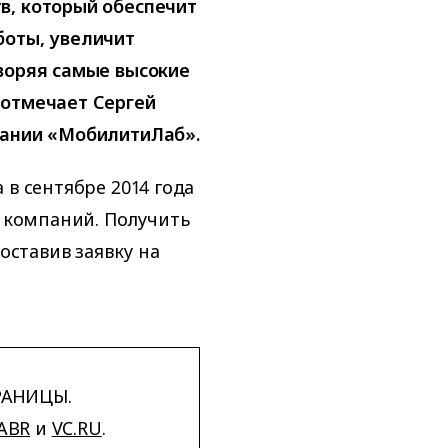
в, который обеспечит
боты, увеличит
воряя самые высокие
 отмечает Сергей
пании «МобилитиЛаб».
 в сентябре 2014 года
и компаний. Получить
ставив заявку на
РАНИЦЫ.
ABR
и
VC.RU
.