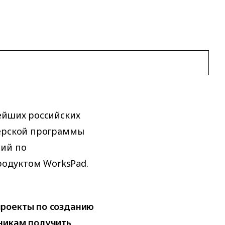
ейших российских
нерской программы
ний по
одуктом WorksPad.
проекты по созданию
никам получить