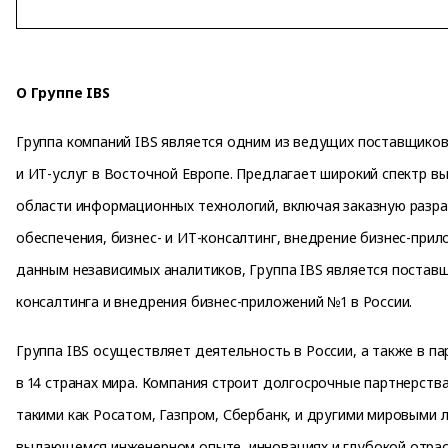
О Группе IBS
Группа компаний IBS является одним из ведущих поставщико
и ИТ-услуг в Восточной Европе. Предлагает широкий спектр вы
области информационных технологий, включая заказную разр
обеспечения, бизнес- и ИТ-консалтинг, внедрение бизнес-прил
данным независимых аналитиков, Группа IBS является поставщ
консалтинга и внедрения бизнес-приложений №1 в России.
Группа IBS осуществляет деятельность в России, а также в па
в 14 странах мира. Компания строит долгосрочные партнерства
такими как Росатом, Газпром, Сбербанк, и другими мировыми 
выдающемся инженерном опыте, инновациях и глубокой отрас