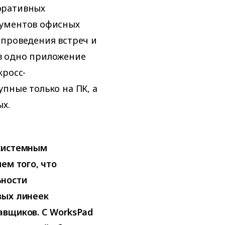
оративных
кументов офисных
 проведения встреч и
в одно приложение
кросс-
пные только на ПК, а
х.
 системным
ем того, что
ьности
вых линеек
авщиков. C WorksPad