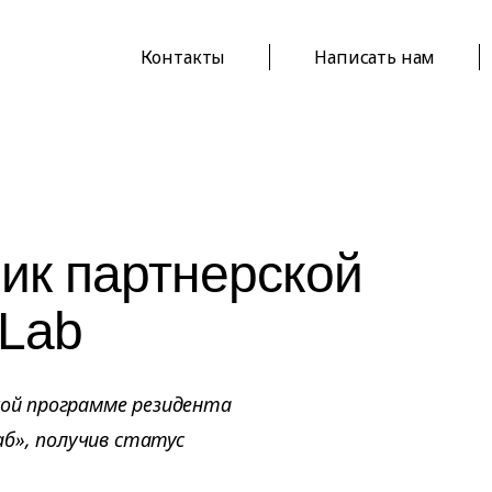
Контакты
Написать нам
ник партнерской
yLab
кой программе резидента
б», получив статус