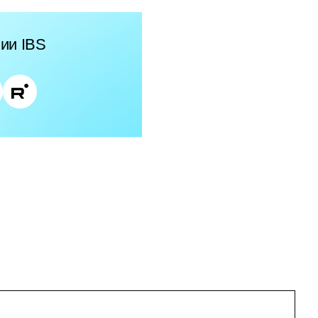
ии IBS