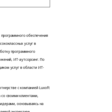
в программного обеспечения
сококлассных услуг в
аботку программного
ожений, ИТ-аутсорсинг. По
иком услуг в области ИТ-
ртнерстве с компанией Luxoft
 со своими клиентами,
лидерами, основываясь на
левой экспертизе.