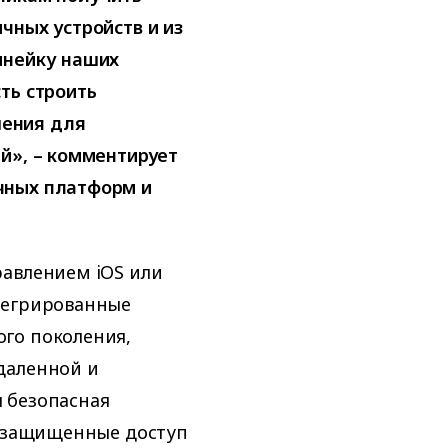
чных устройств и из
инейку наших
ть строить
ения для
й», – комментирует
чных платформ и
равлением iOS или
тегрированные
го поколения,
даленной и
 безопасная
; защищенные доступ