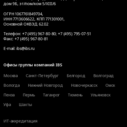
дом 9Б, эт/пом/ком 5/XIII/6
ОГРН 1067761849704,
ИНН 7713606622, КПП 771301001,
Основной ОКВЭД 62.02
Телефон:
+7 (495) 967-80-80
;
+7 (495) 795-07-51
Факс:
+7 (495) 967-80-81
E-mail:
ibs@ibs.ru
Офисы группы компаний IBS
Москва
Санкт-Петербург
Белгород
Волгоград
Вологда
Нижний Новгород
Новочеркасск
Омск
Пенза
Пермь
Таганрог
Тюмень
Ульяновск
Уфа
Шахты
ИТ-аккредитация